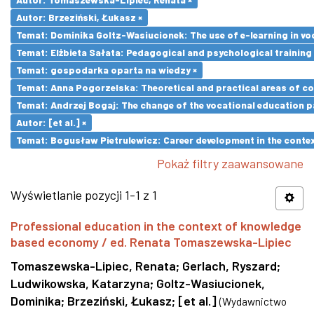
Autor: Brzeziński, Łukasz ×
Temat: Dominika Goltz-Wasiucionek: The use of e-learning in vo
Temat: Elżbieta Sałata: Pedagogical and psychological training 
Temat: gospodarka oparta na wiedzy ×
Temat: Anna Pogorzelska: Theoretical and practical areas of co
Temat: Andrzej Bogaj: The change of the vocational education p
Autor: [et al.] ×
Temat: Bogusław Pietrulewicz: Career development in the contex
Pokaż filtry zaawansowane
Wyświetlanie pozycji 1-1 z 1
Professional education in the context of knowledge
based economy / ed. Renata Tomaszewska-Lipiec
Tomaszewska-Lipiec, Renata
;
Gerlach, Ryszard
;
Ludwikowska, Katarzyna
;
Goltz-Wasiucionek,
Dominika
;
Brzeziński, Łukasz
;
[et al.]
(
Wydawnictwo