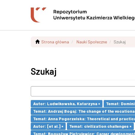
Strona główna
Nauki Społeczne
Szukaj
Szukaj
Autor: Ludwikowska, Katarzyna ×
Temat: Dominik
Temat: Andrzej Bogaj: The change of the vocationa
Temat: Anna Pogorzelska: Theoretical and practica
Autor: [et al.] ×
Temat: civilization challenges ×
Temat: Bogusław Pietrulewicz: Career development 