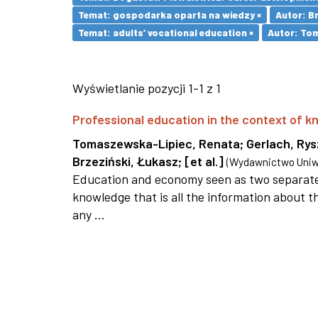
Temat: gospodarka oparta na wiedzy ×
Autor: Br
Temat: adults’ vocational education ×
Autor: To
Wyświetlanie pozycji 1-1 z 1
Professional education in the context of
Tomaszewska-Lipiec, Renata
;
Gerlach, Ry
Brzeziński, Łukasz
;
[et al.]
(
Wydawnictwo Uniwe
Education and economy seen as two separate 
knowledge that is all the information about th
any ...