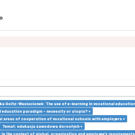
a Goltz-Wasiucionek: The use of e-learning in vocational education
l education paradigm - necessity or utopia? ×
l areas of cooperation of vocational schools with employers ×
Temat: edukacja zawodowa dorosłych ×
in the context of global, organization and employee’s requirement