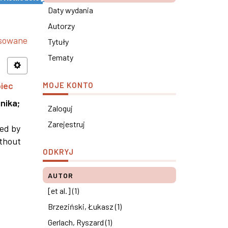
Daty wydania
Autorzy
nsowane
Tytuły
Tematy
piec
MOJE KONTO
nika
;
Zaloguj
Zarejestruj
ned by
ithout
ODKRYJ
AUTOR
[et al.] (1)
Brzeziński, Łukasz (1)
Gerlach, Ryszard (1)