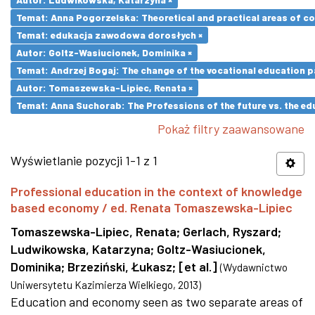
Temat: Anna Pogorzelska: Theoretical and practical areas of co
Temat: edukacja zawodowa dorosłych ×
Autor: Goltz-Wasiucionek, Dominika ×
Temat: Andrzej Bogaj: The change of the vocational education p
Autor: Tomaszewska-Lipiec, Renata ×
Temat: Anna Suchorab: The Professions of the future vs. the ed
Pokaż filtry zaawansowane
Wyświetlanie pozycji 1-1 z 1
Professional education in the context of knowledge
based economy / ed. Renata Tomaszewska-Lipiec
Tomaszewska-Lipiec, Renata
;
Gerlach, Ryszard
;
Ludwikowska, Katarzyna
;
Goltz-Wasiucionek,
Dominika
;
Brzeziński, Łukasz
;
[et al.]
(
Wydawnictwo
Uniwersytetu Kazimierza Wielkiego
,
2013
)
Education and economy seen as two separate areas of