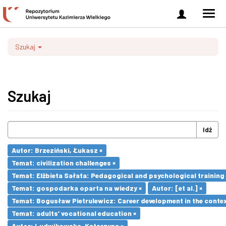
Zaloguj
Men
się
nawi
Szukaj
Szukaj
Idź
Autor: Brzeziński, Łukasz ×
Temat: civilization challenges ×
Temat: Elżbieta Sałata: Pedagogical and psychological training 
Temat: gospodarka oparta na wiedzy ×
Autor: [et al.] ×
Temat: Bogusław Pietrulewicz: Career development in the contex
Temat: adults’ vocational education ×
Autor: Ludwikowska, Katarzyna ×