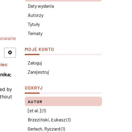
Daty wydania
Autorzy
Tytuły
Tematy
nsowane
MOJE KONTO
Zaloguj
piec
Zarejestruj
nika
;
ODKRYJ
ned by
ithout
AUTOR
[et al.] (1)
Brzeziński, Łukasz (1)
Gerlach, Ryszard (1)