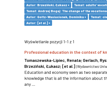
Autor: Brzeziński, Łukasz ×
Temat: adults’ vocat
Temat: Andrzej Bogaj: The change of the vocationa
Autor: Goltz-Wasiucionek, Dominika ×
Temat: civ
Autor: [et al.] ×
Wyświetlanie pozycji 1-1 z 1
Professional education in the context of
Tomaszewska-Lipiec, Renata
;
Gerlach, Ry
Brzeziński, Łukasz
;
[et al.]
(
Wydawnictwo Uniwe
Education and economy seen as two separate 
knowledge that is all the information about th
any ...