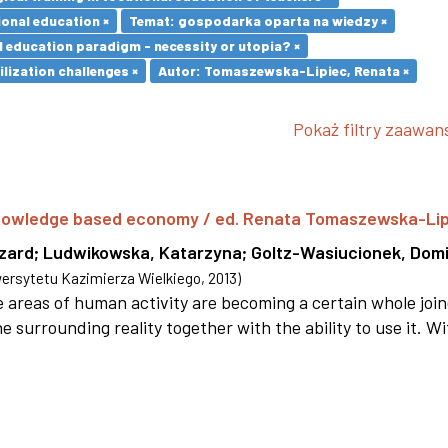
ional education ×
Temat: gospodarka oparta na wiedzy ×
l education paradigm - necessity or utopia? ×
ilization challenges ×
Autor: Tomaszewska-Lipiec, Renata ×
Pokaż filtry zaawa
 knowledge based economy / ed. Renata Tomaszewska-Li
szard
;
Ludwikowska, Katarzyna
;
Goltz-Wasiucionek, Domi
rsytetu Kazimierza Wielkiego
,
2013
)
areas of human activity are becoming a certain whole joi
e surrounding reality together with the ability to use it. W