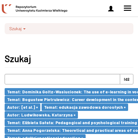
Zaloguj
Men
się
nawi
Szukaj
Szukaj
Idź
Temat: Dominika Goltz-Wasiucionek: The use of e-learning in vo
Temat: Bogusław Pietrulewicz: Career development in the contex
Autor: [et al.] ×
Temat: edukacja zawodowa dorosłych ×
Autor: Ludwikowska, Katarzyna ×
Temat: Elżbieta Sałata: Pedagogical and psychological training 
Temat: Anna Pogorzelska: Theoretical and practical areas of co
Temat: adults’ vocational education ×