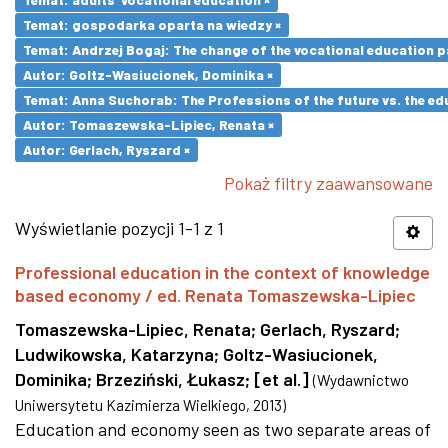
Temat: gospodarka oparta na wiedzy ×
Temat: Andrzej Bogaj: The change of the vocational education p
Autor: Goltz-Wasiucionek, Dominika ×
Temat: Anna Suchorab: The Professions of the future vs. the ed
Autor: Tomaszewska-Lipiec, Renata ×
Autor: Gerlach, Ryszard ×
Pokaż filtry zaawansowane
Wyświetlanie pozycji 1-1 z 1
Professional education in the context of knowledge
based economy / ed. Renata Tomaszewska-Lipiec
Tomaszewska-Lipiec, Renata
;
Gerlach, Ryszard
;
Ludwikowska, Katarzyna
;
Goltz-Wasiucionek,
Dominika
;
Brzeziński, Łukasz
;
[et al.]
(
Wydawnictwo
Uniwersytetu Kazimierza Wielkiego
,
2013
)
Education and economy seen as two separate areas of