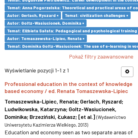
Temat: Anna Pogorzelska: Theoretical and practical areas of co
Autor: Gerlach, Ryszard ×
Temat: civilization challenges ×
Autor: Goltz-Wasiucionek, Dominika ×
Temat: Elżbieta Sałata: Pedagogical and psychological training 
Autor: Tomaszewska-Lipiec, Renata ×
Temat: Dominika Goltz-Wasiucionek: The use of e-learning in vo
Pokaż filtry zaawansowane
Wyświetlanie pozycji 1-1 z 1
Professional education in the context of knowledge
based economy / ed. Renata Tomaszewska-Lipiec
Tomaszewska-Lipiec, Renata
;
Gerlach, Ryszard
;
Ludwikowska, Katarzyna
;
Goltz-Wasiucionek,
Dominika
;
Brzeziński, Łukasz
;
[et al.]
(
Wydawnictwo
Uniwersytetu Kazimierza Wielkiego
,
2013
)
Education and economy seen as two separate areas of