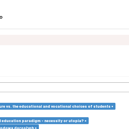
re vs. the educational and vocational choices of students ×
l education paradigm - necessity or utopia? ×
wodowa dorosłych ×