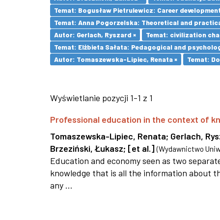
Temat: Bogusław Pietrulewicz: Career development 
Temat: Anna Pogorzelska: Theoretical and practica
Autor: Gerlach, Ryszard ×
Temat: civilization cha
Temat: Elżbieta Sałata: Pedagogical and psychologi
Autor: Tomaszewska-Lipiec, Renata ×
Temat: Do
Wyświetlanie pozycji 1-1 z 1
Professional education in the context of
Tomaszewska-Lipiec, Renata
;
Gerlach, Ry
Brzeziński, Łukasz
;
[et al.]
(
Wydawnictwo Uniwe
Education and economy seen as two separate 
knowledge that is all the information about th
any ...