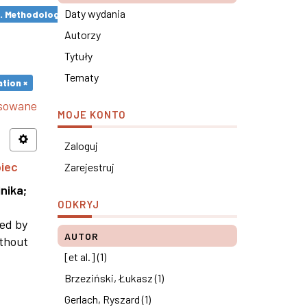
Daty wydania
s. Methodological remarks ×
Autorzy
Tytuły
Tematy
tion ×
nsowane
MOJE KONTO
Zaloguj
piec
Zarejestruj
nika
;
ODKRYJ
ned by
AUTOR
ithout
[et al.] (1)
Brzeziński, Łukasz (1)
Gerlach, Ryszard (1)