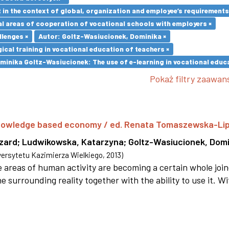
in the context of global, organization and employee’s requirement
l areas of cooperation of vocational schools with employers ×
llenges ×
Autor: Goltz-Wasiucionek, Dominika ×
cal training in vocational education of teachers ×
minika Goltz-Wasiucionek: The use of e-learning in vocational educa
Pokaż filtry zaawa
 knowledge based economy / ed. Renata Tomaszewska-Li
szard
;
Ludwikowska, Katarzyna
;
Goltz-Wasiucionek, Domi
rsytetu Kazimierza Wielkiego
,
2013
)
areas of human activity are becoming a certain whole joi
e surrounding reality together with the ability to use it. W