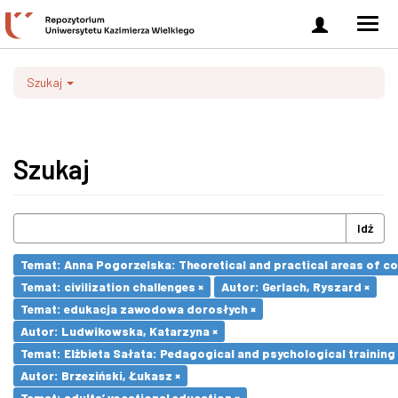
Zaloguj
Men
się
nawi
Szukaj
Szukaj
Idź
Temat: Anna Pogorzelska: Theoretical and practical areas of co
Temat: civilization challenges ×
Autor: Gerlach, Ryszard ×
Temat: edukacja zawodowa dorosłych ×
Autor: Ludwikowska, Katarzyna ×
Temat: Elżbieta Sałata: Pedagogical and psychological training 
Autor: Brzeziński, Łukasz ×
Temat: adults’ vocational education ×