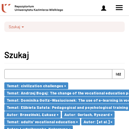
Zaloguj
Men
się
nawi
Szukaj
Szukaj
Idź
Temat: civilization challenges ×
Temat: Andrzej Bogaj: The change of the vocational education p
Temat: Dominika Goltz-Wasiucionek: The use of e-learning in vo
Temat: Elżbieta Sałata: Pedagogical and psychological training 
Autor: Brzeziński, Łukasz ×
Autor: Gerlach, Ryszard ×
Temat: adults’ vocational education ×
Autor: [et al.] ×
Autor: Ludwikowska, Katarzyna ×