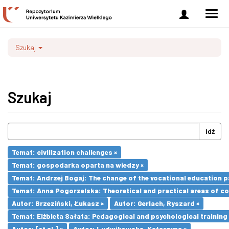
Zaloguj
Men
się
nawi
Szukaj
Szukaj
Idź
Temat: civilization challenges ×
Temat: gospodarka oparta na wiedzy ×
Temat: Andrzej Bogaj: The change of the vocational education p
Temat: Anna Pogorzelska: Theoretical and practical areas of co
Autor: Brzeziński, Łukasz ×
Autor: Gerlach, Ryszard ×
Temat: Elżbieta Sałata: Pedagogical and psychological training 
Autor: [et al.] ×
Autor: Ludwikowska, Katarzyna ×