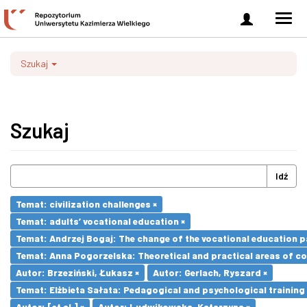
Zaloguj
Men
się
nawi
Szukaj
Szukaj
Idź
Temat: civilization challenges ×
Temat: adults’ vocational education ×
Temat: Andrzej Bogaj: The change of the vocational education p
Temat: Anna Pogorzelska: Theoretical and practical areas of co
Autor: Brzeziński, Łukasz ×
Autor: Gerlach, Ryszard ×
Temat: Elżbieta Sałata: Pedagogical and psychological training 
Autor: [et al.] ×
Autor: Ludwikowska, Katarzyna ×