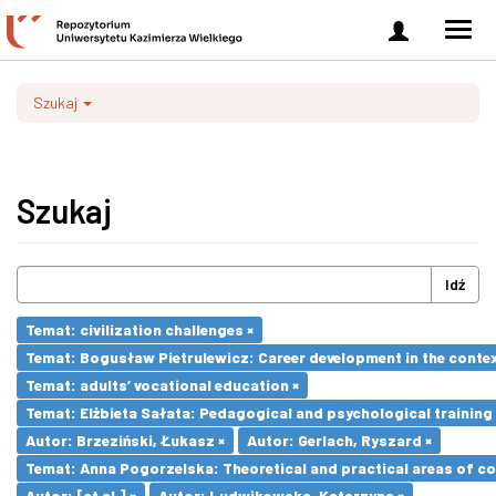
Zaloguj
Men
się
nawi
Szukaj
Szukaj
Idź
Temat: civilization challenges ×
Temat: Bogusław Pietrulewicz: Career development in the contex
Temat: adults’ vocational education ×
Temat: Elżbieta Sałata: Pedagogical and psychological training 
Autor: Brzeziński, Łukasz ×
Autor: Gerlach, Ryszard ×
Temat: Anna Pogorzelska: Theoretical and practical areas of co
Autor: [et al.] ×
Autor: Ludwikowska, Katarzyna ×