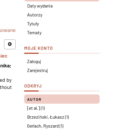
Daty wydania
Autorzy
Tytuły
nsowane
Tematy
MOJE KONTO
piec
Zaloguj
nika
;
Zarejestruj
ned by
ODKRYJ
ithout
AUTOR
[et al.] (1)
Brzeziński, Łukasz (1)
Gerlach, Ryszard (1)