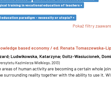
cal training in vocational education of teachers ×
l education paradigm - necessity or utopia? ×
Pokaż filtry zaawa
 knowledge based economy / ed. Renata Tomaszewska-Li
szard
;
Ludwikowska, Katarzyna
;
Goltz-Wasiucionek, Domi
rsytetu Kazimierza Wielkiego
,
2013
)
areas of human activity are becoming a certain whole joi
e surrounding reality together with the ability to use it. W