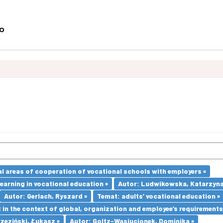
l areas of cooperation of vocational schools with employers ×
earning in vocational education ×
Autor: Ludwikowska, Katarzyna
Autor: Gerlach, Ryszard ×
Temat: adults’ vocational education ×
in the context of global, organization and employee’s requirement
zeziński, Łukasz ×
Autor: Goltz-Wasiucionek, Dominika ×