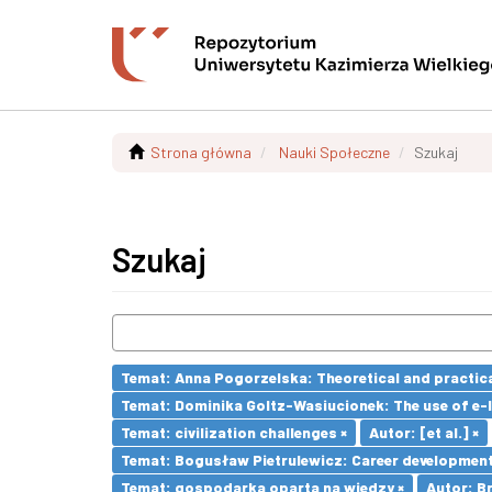
Strona główna
Nauki Społeczne
Szukaj
Szukaj
Temat: Anna Pogorzelska: Theoretical and practica
Temat: Dominika Goltz-Wasiucionek: The use of e-l
Temat: civilization challenges ×
Autor: [et al.] ×
Temat: Bogusław Pietrulewicz: Career development 
Temat: gospodarka oparta na wiedzy ×
Autor: Br