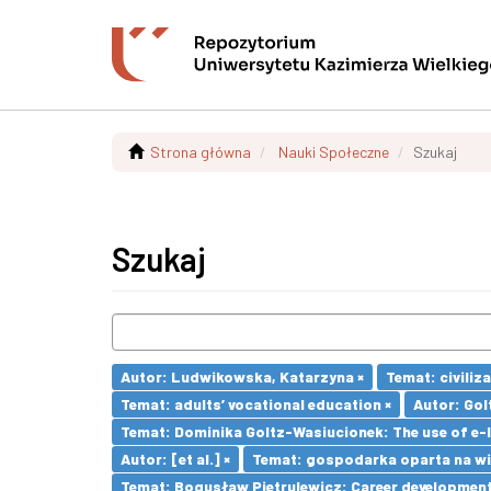
Strona główna
Nauki Społeczne
Szukaj
Szukaj
Autor: Ludwikowska, Katarzyna ×
Temat: civiliz
Temat: adults’ vocational education ×
Autor: Gol
Temat: Dominika Goltz-Wasiucionek: The use of e-l
Autor: [et al.] ×
Temat: gospodarka oparta na wi
Temat: Bogusław Pietrulewicz: Career development 