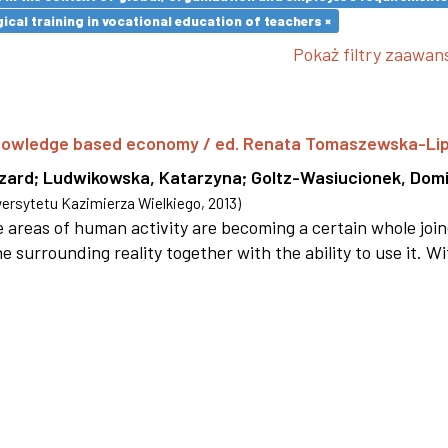
cal training in vocational education of teachers ×
Pokaż filtry zaawa
 knowledge based economy / ed. Renata Tomaszewska-Li
szard
;
Ludwikowska, Katarzyna
;
Goltz-Wasiucionek, Domi
rsytetu Kazimierza Wielkiego
,
2013
)
areas of human activity are becoming a certain whole joi
e surrounding reality together with the ability to use it. W