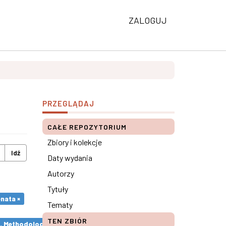
ZALOGUJ
PRZEGLĄDAJ
CAŁE REPOZYTORIUM
Zbiory i kolekcje
Idź
Daty wydania
Autorzy
Tytuły
nata ×
Tematy
TEN ZBIÓR
s. Methodological remarks ×