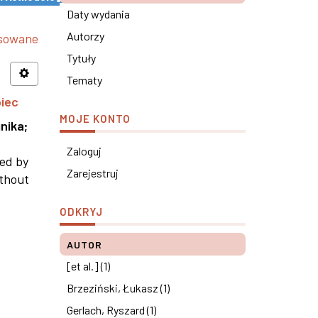
Daty wydania
Autorzy
nsowane
Tytuły
Tematy
piec
MOJE KONTO
nika
;
Zaloguj
ned by
Zarejestruj
ithout
ODKRYJ
AUTOR
[et al.] (1)
Brzeziński, Łukasz (1)
Gerlach, Ryszard (1)