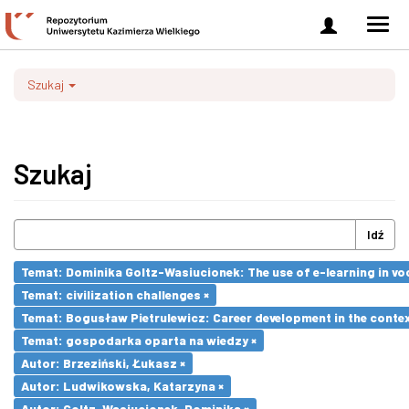
Zaloguj
Men
się
nawi
Szukaj
Szukaj
Idź
Temat: Dominika Goltz-Wasiucionek: The use of e-learning in vo
Temat: civilization challenges ×
Temat: Bogusław Pietrulewicz: Career development in the contex
Temat: gospodarka oparta na wiedzy ×
Autor: Brzeziński, Łukasz ×
Autor: Ludwikowska, Katarzyna ×
Autor: Goltz-Wasiucionek, Dominika ×