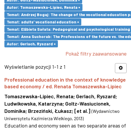
Autor: Tomaszewska-Lipiec, Renata ×
Temat: Andrzej Bogaj: The change of the vocational education p
Temat: adults’ vocational education ×
Temat: Elżbieta Sałata: Pedagogical and psychological training 
Temat: Anna Suchorab: The Professions of the future vs. the ed
Autor: Gerlach, Ryszard ×
Pokaż filtry zaawansowane
Wyświetlanie pozycji 1-1 z 1
Professional education in the context of knowledge
based economy / ed. Renata Tomaszewska-Lipiec
Tomaszewska-Lipiec, Renata
;
Gerlach, Ryszard
;
Ludwikowska, Katarzyna
;
Goltz-Wasiucionek,
Dominika
;
Brzeziński, Łukasz
;
[et al.]
(
Wydawnictwo
Uniwersytetu Kazimierza Wielkiego
,
2013
)
Education and economy seen as two separate areas of