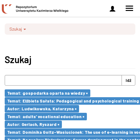
Zaloguj
Men
się
nawi
Szukaj
Szukaj
Idź
Temat: gospodarka oparta na wiedzy ×
Temat: Elżbieta Sałata: Pedagogical and psychological training 
Autor: Ludwikowska, Katarzyna ×
Temat: adults’ vocational education ×
Autor: Gerlach, Ryszard ×
Temat: Dominika Goltz-Wasiucionek: The use of e-learning in vo
Temat: Bogusław Pietrulewicz: Career development in the contex