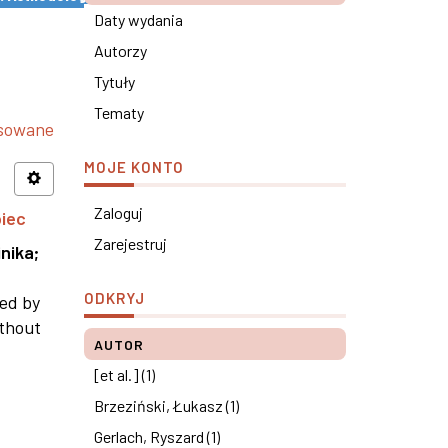
Daty wydania
Autorzy
Tytuły
Tematy
nsowane
MOJE KONTO
Zaloguj
piec
Zarejestruj
nika
;
ODKRYJ
ned by
ithout
AUTOR
[et al.] (1)
Brzeziński, Łukasz (1)
Gerlach, Ryszard (1)