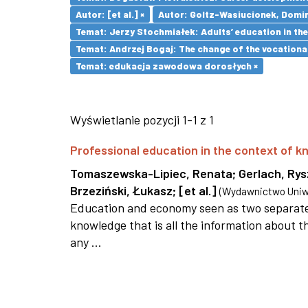
Autor: [et al.] ×
Autor: Goltz-Wasiucionek, Domin
Temat: Jerzy Stochmiałek: Adults’ education in th
Temat: Andrzej Bogaj: The change of the vocationa
Temat: edukacja zawodowa dorosłych ×
Wyświetlanie pozycji 1-1 z 1
Professional education in the context of
Tomaszewska-Lipiec, Renata
;
Gerlach, Ry
Brzeziński, Łukasz
;
[et al.]
(
Wydawnictwo Uniwe
Education and economy seen as two separate 
knowledge that is all the information about th
any ...