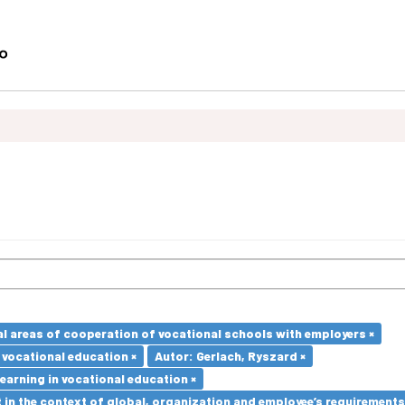
l areas of cooperation of vocational schools with employers ×
 vocational education ×
Autor: Gerlach, Ryszard ×
earning in vocational education ×
in the context of global, organization and employee’s requirement