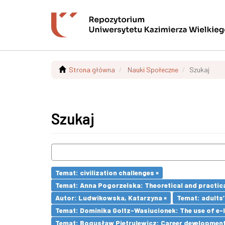
Strona główna
Nauki Społeczne
Szukaj
Szukaj
Temat: civilization challenges ×
Temat: Anna Pogorzelska: Theoretical and practica
Autor: Ludwikowska, Katarzyna ×
Temat: adults’
Temat: Dominika Goltz-Wasiucionek: The use of e-l
Temat: Bogusław Pietrulewicz: Career development 