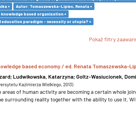
ika ×
Autor: Tomaszewska-Lipiec, Renata ×
e knowledge based organization ×
l education paradigm - necessity or utopia? ×
Pokaż filtry zaawa
 knowledge based economy / ed. Renata Tomaszewska-Li
szard
;
Ludwikowska, Katarzyna
;
Goltz-Wasiucionek, Domi
rsytetu Kazimierza Wielkiego
,
2013
)
areas of human activity are becoming a certain whole joi
e surrounding reality together with the ability to use it. W