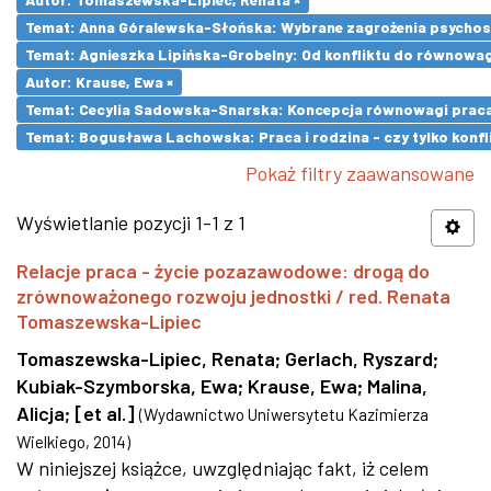
Temat: Anna Góralewska-Słońska: Wybrane zagrożenia psycho
Temat: Agnieszka Lipińska-Grobelny: Od konfliktu do równowa
Autor: Krause, Ewa ×
Temat: Cecylia Sadowska-Snarska: Koncepcja równowagi praca- 
Temat: Bogusława Lachowska: Praca i rodzina - czy tylko konfli
Pokaż filtry zaawansowane
Wyświetlanie pozycji 1-1 z 1
Relacje praca - życie pozazawodowe: drogą do
zrównoważonego rozwoju jednostki / red. Renata
Tomaszewska-Lipiec
Tomaszewska-Lipiec, Renata
;
Gerlach, Ryszard
;
Kubiak-Szymborska, Ewa
;
Krause, Ewa
;
Malina,
Alicja
;
[et al.]
(
Wydawnictwo Uniwersytetu Kazimierza
Wielkiego
,
2014
)
W niniejszej książce, uwzględniając fakt, iż celem