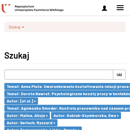
Zaloguj
Men
się
nawi
Szukaj
Szukaj
Idź
Temat: Anna Pluta: Uwarunkowania kształtowania relacji prac
Temat: Dorota Nawrat: Psychologiczne koszty pracy w kontekśc
Autor: [et al.] ×
Temat: Agnieszka Smoder: Kontrola pracownika nad czasem pra
Autor: Malina, Alicja ×
Autor: Kubiak-Szymborska, Ewa ×
Autor: Gerlach, Ryszard ×
Autor: Tomaszewska-Lipiec, Renata ×