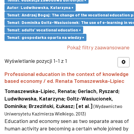
Autor: Ludwikowska, Katarzyna ×
Temat: Andrzej Bogaj: The change of the vocational education p
Temat: Dominika Goltz-Wasiucionek: The use of e-learning in vo
Temat: adults’ vocational education ×
Temat: gospodarka oparta na wiedzy ×
Pokaż filtry zaawansowane
Wyświetlanie pozycji 1-1 z 1
Professional education in the context of knowledge
based economy / ed. Renata Tomaszewska-Lipiec
Tomaszewska-Lipiec, Renata
;
Gerlach, Ryszard
;
Ludwikowska, Katarzyna
;
Goltz-Wasiucionek,
Dominika
;
Brzeziński, Łukasz
;
[et al.]
(
Wydawnictwo
Uniwersytetu Kazimierza Wielkiego
,
2013
)
Education and economy seen as two separate areas of
human activity are becoming a certain whole joined by