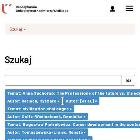
Zaloguj
Men
się
nawi
Szukaj
Szukaj
Idź
Temat: Anna Suchorab: The Professions of the future vs. the ed
Autor: Gerlach, Ryszard ×
Autor: [et al.] ×
Temat: civilization challenges ×
Autor: Goltz-Wasiucionek, Dominika ×
Temat: Bogusław Pietrulewicz: Career development in the contex
Autor: Tomaszewska-Lipiec, Renata ×
Temat: edukacja zawodowa dorosłych ×