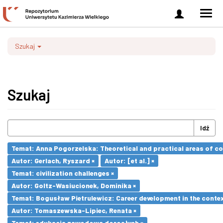
Zaloguj
Men
się
nawi
Szukaj
Szukaj
Idź
Temat: Anna Pogorzelska: Theoretical and practical areas of co
Autor: Gerlach, Ryszard ×
Autor: [et al.] ×
Temat: civilization challenges ×
Autor: Goltz-Wasiucionek, Dominika ×
Temat: Bogusław Pietrulewicz: Career development in the contex
Autor: Tomaszewska-Lipiec, Renata ×
Temat: edukacja zawodowa dorosłych ×