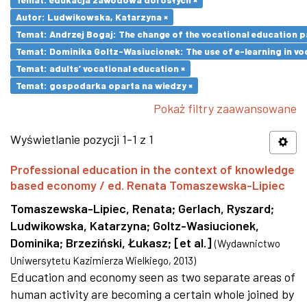
Autor: Ludwikowska, Katarzyna ×
Temat: Andrzej Bogaj: The change of the vocational education p
Temat: Dominika Goltz-Wasiucionek: The use of e-learning in vo
Temat: adults’ vocational education ×
Temat: gospodarka oparta na wiedzy ×
Pokaż filtry zaawansowane
Wyświetlanie pozycji 1-1 z 1
Professional education in the context of knowledge
based economy / ed. Renata Tomaszewska-Lipiec
Tomaszewska-Lipiec, Renata
;
Gerlach, Ryszard
;
Ludwikowska, Katarzyna
;
Goltz-Wasiucionek,
Dominika
;
Brzeziński, Łukasz
;
[et al.]
(
Wydawnictwo
Uniwersytetu Kazimierza Wielkiego
,
2013
)
Education and economy seen as two separate areas of
human activity are becoming a certain whole joined by