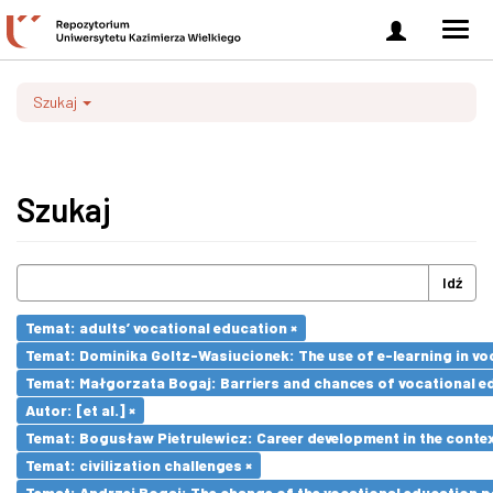
Zaloguj
Men
się
nawi
Szukaj
Szukaj
Idź
Temat: adults’ vocational education ×
Temat: Dominika Goltz-Wasiucionek: The use of e-learning in vo
Temat: Małgorzata Bogaj: Barriers and chances of vocational ed
Autor: [et al.] ×
Temat: Bogusław Pietrulewicz: Career development in the contex
Temat: civilization challenges ×
Temat: Andrzej Bogaj: The change of the vocational education p