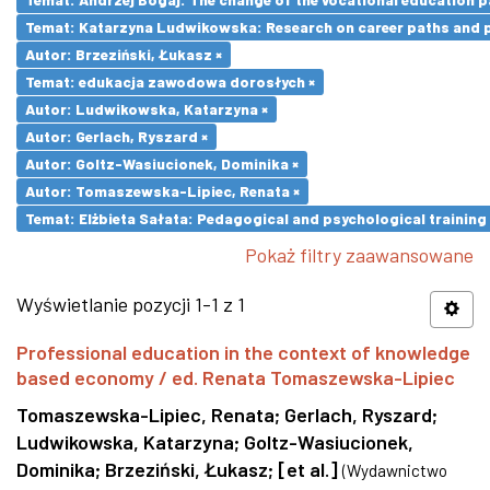
Temat: Katarzyna Ludwikowska: Research on career paths and pro
Autor: Brzeziński, Łukasz ×
Temat: edukacja zawodowa dorosłych ×
Autor: Ludwikowska, Katarzyna ×
Autor: Gerlach, Ryszard ×
Autor: Goltz-Wasiucionek, Dominika ×
Autor: Tomaszewska-Lipiec, Renata ×
Temat: Elżbieta Sałata: Pedagogical and psychological training 
Pokaż filtry zaawansowane
Wyświetlanie pozycji 1-1 z 1
Professional education in the context of knowledge
based economy / ed. Renata Tomaszewska-Lipiec
Tomaszewska-Lipiec, Renata
;
Gerlach, Ryszard
;
Ludwikowska, Katarzyna
;
Goltz-Wasiucionek,
Dominika
;
Brzeziński, Łukasz
;
[et al.]
(
Wydawnictwo