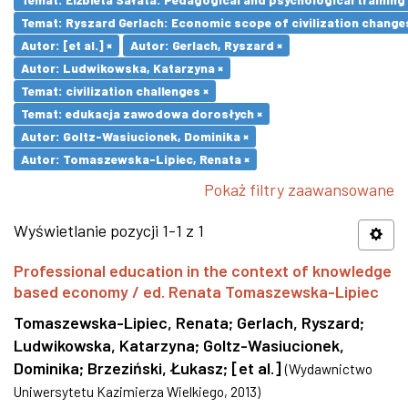
Temat: Ryszard Gerlach: Economic scope of civilization changes
Autor: [et al.] ×
Autor: Gerlach, Ryszard ×
Autor: Ludwikowska, Katarzyna ×
Temat: civilization challenges ×
Temat: edukacja zawodowa dorosłych ×
Autor: Goltz-Wasiucionek, Dominika ×
Autor: Tomaszewska-Lipiec, Renata ×
Pokaż filtry zaawansowane
Wyświetlanie pozycji 1-1 z 1
Professional education in the context of knowledge
based economy / ed. Renata Tomaszewska-Lipiec
Tomaszewska-Lipiec, Renata
;
Gerlach, Ryszard
;
Ludwikowska, Katarzyna
;
Goltz-Wasiucionek,
Dominika
;
Brzeziński, Łukasz
;
[et al.]
(
Wydawnictwo
Uniwersytetu Kazimierza Wielkiego
,
2013
)