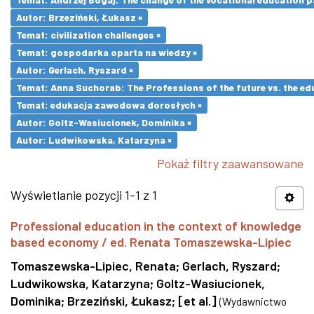
Autor: Brzeziński, Łukasz ×
Temat: civilization challenges ×
Temat: gospodarka oparta na wiedzy ×
Autor: Gerlach, Ryszard ×
Temat: Anna Suchorab: The Professions of the future vs. the ed
Temat: edukacja zawodowa dorosłych ×
Autor: Goltz-Wasiucionek, Dominika ×
Autor: Ludwikowska, Katarzyna ×
Pokaż filtry zaawansowane
Wyświetlanie pozycji 1-1 z 1
Professional education in the context of knowledge
based economy / ed. Renata Tomaszewska-Lipiec
Tomaszewska-Lipiec, Renata
;
Gerlach, Ryszard
;
Ludwikowska, Katarzyna
;
Goltz-Wasiucionek,
Dominika
;
Brzeziński, Łukasz
;
[et al.]
(
Wydawnictwo