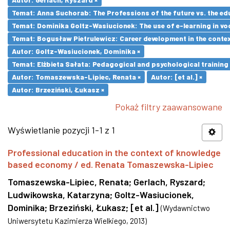
Temat: Anna Suchorab: The Professions of the future vs. the ed
Temat: Dominika Goltz-Wasiucionek: The use of e-learning in vo
Temat: Bogusław Pietrulewicz: Career development in the contex
Autor: Goltz-Wasiucionek, Dominika ×
Temat: Elżbieta Sałata: Pedagogical and psychological training 
Autor: Tomaszewska-Lipiec, Renata ×
Autor: [et al.] ×
Autor: Brzeziński, Łukasz ×
Pokaż filtry zaawansowane
Wyświetlanie pozycji 1-1 z 1
Professional education in the context of knowledge
based economy / ed. Renata Tomaszewska-Lipiec
Tomaszewska-Lipiec, Renata
;
Gerlach, Ryszard
;
Ludwikowska, Katarzyna
;
Goltz-Wasiucionek,
Dominika
;
Brzeziński, Łukasz
;
[et al.]
(
Wydawnictwo
Uniwersytetu Kazimierza Wielkiego
,
2013
)