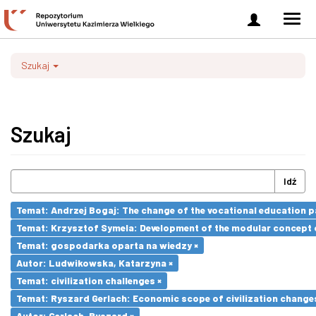
Zaloguj
Men
się
nawi
Szukaj
Szukaj
Idź
Temat: Andrzej Bogaj: The change of the vocational education p
Temat: Krzysztof Symela: Development of the modular concept o
Temat: gospodarka oparta na wiedzy ×
Autor: Ludwikowska, Katarzyna ×
Temat: civilization challenges ×
Temat: Ryszard Gerlach: Economic scope of civilization changes
Autor: Gerlach, Ryszard ×