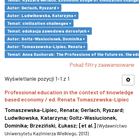
Autor: Gerlach, Ryszard ×
Autor: Ludwikowska, Katarzyna ×
Temat: civilization challenges ×
Temat: edukacja zawodowa dorosłych ×
Autor: Goltz-Wasiucionek, Dominika ×
Autor: Tomaszewska-Lipiec, Renata ×
Temat: Anna Suchorab: The Professions of the future vs. the ed
Pokaż filtry zaawansowane
Wyświetlanie pozycji 1-1 z 1
Professional education in the context of knowledge
based economy / ed. Renata Tomaszewska-Lipiec
Tomaszewska-Lipiec, Renata
;
Gerlach, Ryszard
;
Ludwikowska, Katarzyna
;
Goltz-Wasiucionek,
Dominika
;
Brzeziński, Łukasz
;
[et al.]
(
Wydawnictwo
Uniwersytetu Kazimierza Wielkiego
,
2013
)