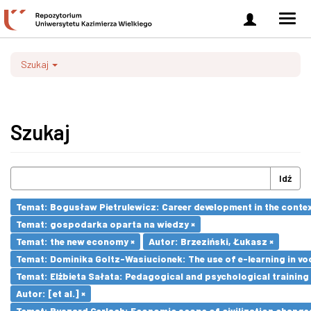
Zaloguj
Men
się
nawi
Szukaj
Szukaj
Idź
Temat: Bogusław Pietrulewicz: Career development in the contex
Temat: gospodarka oparta na wiedzy ×
Temat: the new economy ×
Autor: Brzeziński, Łukasz ×
Temat: Dominika Goltz-Wasiucionek: The use of e-learning in vo
Temat: Elżbieta Sałata: Pedagogical and psychological training 
Autor: [et al.] ×
Temat: Ryszard Gerlach: Economic scope of civilization changes