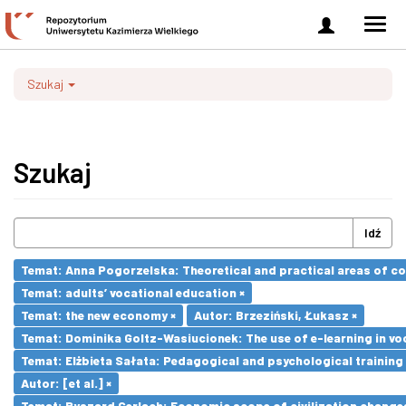
Zaloguj
Men
się
nawi
Szukaj
Szukaj
Idź
Temat: Anna Pogorzelska: Theoretical and practical areas of co
Temat: adults’ vocational education ×
Temat: the new economy ×
Autor: Brzeziński, Łukasz ×
Temat: Dominika Goltz-Wasiucionek: The use of e-learning in vo
Temat: Elżbieta Sałata: Pedagogical and psychological training 
Autor: [et al.] ×
Temat: Ryszard Gerlach: Economic scope of civilization changes