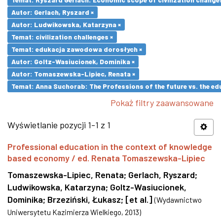
Autor: Gerlach, Ryszard ×
Autor: Ludwikowska, Katarzyna ×
Temat: civilization challenges ×
Temat: edukacja zawodowa dorosłych ×
Autor: Goltz-Wasiucionek, Dominika ×
Autor: Tomaszewska-Lipiec, Renata ×
Temat: Anna Suchorab: The Professions of the future vs. the ed
Pokaż filtry zaawansowane
Wyświetlanie pozycji 1-1 z 1
Professional education in the context of knowledge
based economy / ed. Renata Tomaszewska-Lipiec
Tomaszewska-Lipiec, Renata
;
Gerlach, Ryszard
;
Ludwikowska, Katarzyna
;
Goltz-Wasiucionek,
Dominika
;
Brzeziński, Łukasz
;
[et al.]
(
Wydawnictwo
Uniwersytetu Kazimierza Wielkiego
,
2013
)