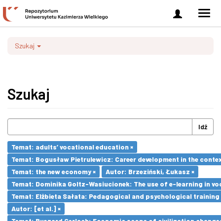
Zaloguj
Men
się
nawi
Szukaj
Szukaj
Idź
Temat: adults’ vocational education ×
Temat: Bogusław Pietrulewicz: Career development in the contex
Temat: the new economy ×
Autor: Brzeziński, Łukasz ×
Temat: Dominika Goltz-Wasiucionek: The use of e-learning in vo
Temat: Elżbieta Sałata: Pedagogical and psychological training 
Autor: [et al.] ×
Temat: Ryszard Gerlach: Economic scope of civilization changes