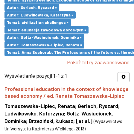
Autor: Gerlach, Ryszard ×
Autor: Ludwikowska, Katarzyna ×
Temat: civilization challenges ×
Temat: edukacja zawodowa dorosłych ×
Autor: Goltz-Wasiucionek, Dominika ×
Autor: Tomaszewska-Lipiec, Renata ×
Temat: Anna Suchorab: The Professions of the future vs. the ed
Pokaż filtry zaawansowane
Wyświetlanie pozycji 1-1 z 1
Professional education in the context of knowledge
based economy / ed. Renata Tomaszewska-Lipiec
Tomaszewska-Lipiec, Renata
;
Gerlach, Ryszard
;
Ludwikowska, Katarzyna
;
Goltz-Wasiucionek,
Dominika
;
Brzeziński, Łukasz
;
[et al.]
(
Wydawnictwo
Uniwersytetu Kazimierza Wielkiego
,
2013
)