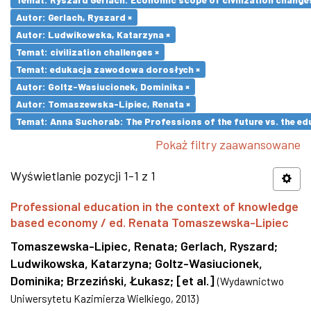
Autor: Gerlach, Ryszard ×
Autor: Ludwikowska, Katarzyna ×
Temat: civilization challenges ×
Temat: edukacja zawodowa dorosłych ×
Autor: Goltz-Wasiucionek, Dominika ×
Autor: Tomaszewska-Lipiec, Renata ×
Temat: Anna Suchorab: The Professions of the future vs. the ed
Pokaż filtry zaawansowane
Wyświetlanie pozycji 1-1 z 1
Professional education in the context of knowledge
based economy / ed. Renata Tomaszewska-Lipiec
Tomaszewska-Lipiec, Renata
;
Gerlach, Ryszard
;
Ludwikowska, Katarzyna
;
Goltz-Wasiucionek,
Dominika
;
Brzeziński, Łukasz
;
[et al.]
(
Wydawnictwo
Uniwersytetu Kazimierza Wielkiego
,
2013
)