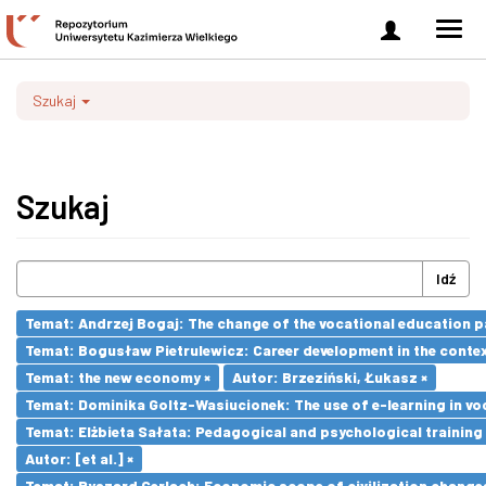
Zaloguj
Men
się
nawi
Szukaj
Szukaj
Idź
Temat: Andrzej Bogaj: The change of the vocational education p
Temat: Bogusław Pietrulewicz: Career development in the contex
Temat: the new economy ×
Autor: Brzeziński, Łukasz ×
Temat: Dominika Goltz-Wasiucionek: The use of e-learning in vo
Temat: Elżbieta Sałata: Pedagogical and psychological training 
Autor: [et al.] ×
Temat: Ryszard Gerlach: Economic scope of civilization changes