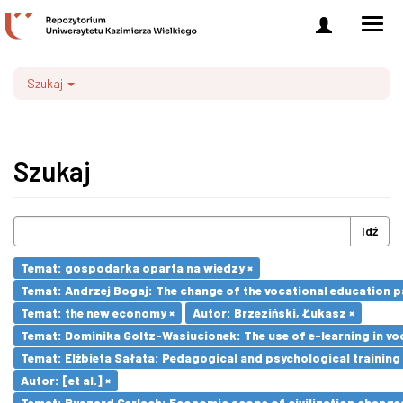
Zaloguj
Men
się
nawi
Szukaj
Szukaj
Idź
Temat: gospodarka oparta na wiedzy ×
Temat: Andrzej Bogaj: The change of the vocational education p
Temat: the new economy ×
Autor: Brzeziński, Łukasz ×
Temat: Dominika Goltz-Wasiucionek: The use of e-learning in vo
Temat: Elżbieta Sałata: Pedagogical and psychological training 
Autor: [et al.] ×
Temat: Ryszard Gerlach: Economic scope of civilization changes