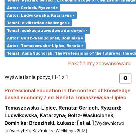
Autor: Gerlach, Ryszard ×
Autor: Ludwikowska, Katarzyna ×
Temat: civilization challenges ×
Temat: edukacja zawodowa dorosłych ×
Autor: Goltz-Wasiucionek, Dominika ×
Autor: Tomaszewska-Lipiec, Renata ×
Temat: Anna Suchorab: The Professions of the future vs. the ed
Pokaż filtry zaawansowane
Wyświetlanie pozycji 1-1 z 1
Professional education in the context of knowledge
based economy / ed. Renata Tomaszewska-Lipiec
Tomaszewska-Lipiec, Renata
;
Gerlach, Ryszard
;
Ludwikowska, Katarzyna
;
Goltz-Wasiucionek,
Dominika
;
Brzeziński, Łukasz
;
[et al.]
(
Wydawnictwo
Uniwersytetu Kazimierza Wielkiego
,
2013
)