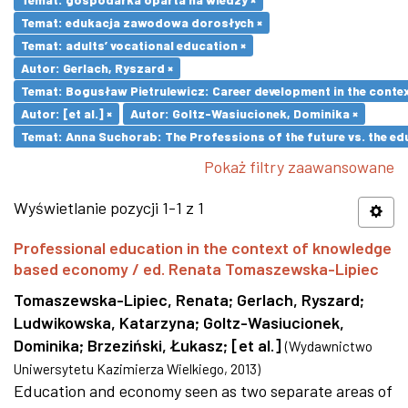
Temat: edukacja zawodowa dorosłych ×
Temat: adults’ vocational education ×
Autor: Gerlach, Ryszard ×
Temat: Bogusław Pietrulewicz: Career development in the contex
Autor: [et al.] ×
Autor: Goltz-Wasiucionek, Dominika ×
Temat: Anna Suchorab: The Professions of the future vs. the ed
Pokaż filtry zaawansowane
Wyświetlanie pozycji 1-1 z 1
Professional education in the context of knowledge
based economy / ed. Renata Tomaszewska-Lipiec
Tomaszewska-Lipiec, Renata
;
Gerlach, Ryszard
;
Ludwikowska, Katarzyna
;
Goltz-Wasiucionek,
Dominika
;
Brzeziński, Łukasz
;
[et al.]
(
Wydawnictwo
Uniwersytetu Kazimierza Wielkiego
,
2013
)
Education and economy seen as two separate areas of