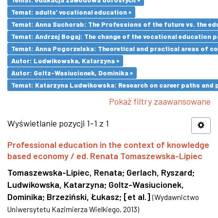
Temat: adults’ vocational education ×
Temat: Anna Suchorab: The Professions of the future vs. the ed
Temat: Andrzej Bogaj: The change of the vocational education p
Temat: Anna Pogorzelska: Theoretical and practical areas of co
Autor: Ludwikowska, Katarzyna ×
Autor: Goltz-Wasiucionek, Dominika ×
Temat: Katarzyna Ludwikowska: Research on career paths and pro
Pokaż filtry zaawansowane
Wyświetlanie pozycji 1-1 z 1
Professional education in the context of knowledge
based economy / ed. Renata Tomaszewska-Lipiec
Tomaszewska-Lipiec, Renata
;
Gerlach, Ryszard
;
Ludwikowska, Katarzyna
;
Goltz-Wasiucionek,
Dominika
;
Brzeziński, Łukasz
;
[et al.]
(
Wydawnictwo
Uniwersytetu Kazimierza Wielkiego
,
2013
)