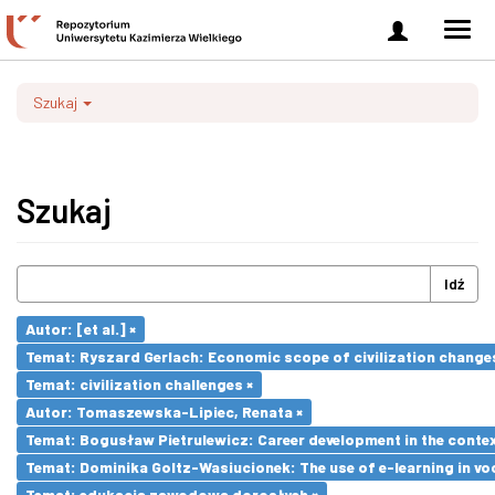
Zaloguj
Men
się
nawi
Szukaj
Szukaj
Idź
Autor: [et al.] ×
Temat: Ryszard Gerlach: Economic scope of civilization changes
Temat: civilization challenges ×
Autor: Tomaszewska-Lipiec, Renata ×
Temat: Bogusław Pietrulewicz: Career development in the contex
Temat: Dominika Goltz-Wasiucionek: The use of e-learning in vo
Temat: edukacja zawodowa dorosłych ×