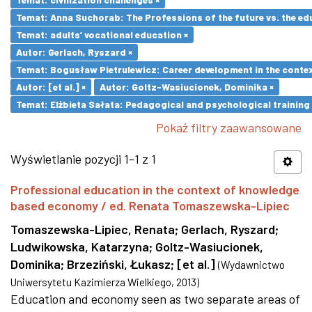
Temat: Anna Suchorab: The Professions of the future vs. the ed
Temat: adults’ vocational education ×
Autor: Gerlach, Ryszard ×
Temat: Bogusław Pietrulewicz: Career development in the contex
Autor: [et al.] ×
Autor: Goltz-Wasiucionek, Dominika ×
Temat: Elżbieta Sałata: Pedagogical and psychological training 
Pokaż filtry zaawansowane
Wyświetlanie pozycji 1-1 z 1
Professional education in the context of knowledge
based economy / ed. Renata Tomaszewska-Lipiec
Tomaszewska-Lipiec, Renata
;
Gerlach, Ryszard
;
Ludwikowska, Katarzyna
;
Goltz-Wasiucionek,
Dominika
;
Brzeziński, Łukasz
;
[et al.]
(
Wydawnictwo
Uniwersytetu Kazimierza Wielkiego
,
2013
)
Education and economy seen as two separate areas of