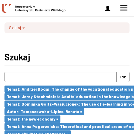
Zaloguj
Men
się
nawi
Szukaj
Szukaj
Idź
Temat: Andrzej Bogaj: The change of the vocational education p
Temat: Jerzy Stochmiałek: Adults’ education in the knowledge 
Temat: Dominika Goltz-Wasiucionek: The use of e-learning in vo
Autor: Tomaszewska-Lipiec, Renata ×
Temat: the new economy ×
Temat: Anna Pogorzelska: Theoretical and practical areas of co
Temat: civilization challenges ×