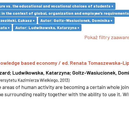
re vs. the educational and vocational choices of students ×
in the context of global, organization and employee’s requirement
zeziński, Łukasz ×
Autor: Goltz-Wasiucionek, Dominika ×
ata ×
Autor: Ludwikowska, Katarzyna ×
Pokaż filtry zaawa
 knowledge based economy / ed. Renata Tomaszewska-Li
szard
;
Ludwikowska, Katarzyna
;
Goltz-Wasiucionek, Domi
rsytetu Kazimierza Wielkiego
,
2013
)
areas of human activity are becoming a certain whole joi
e surrounding reality together with the ability to use it. W