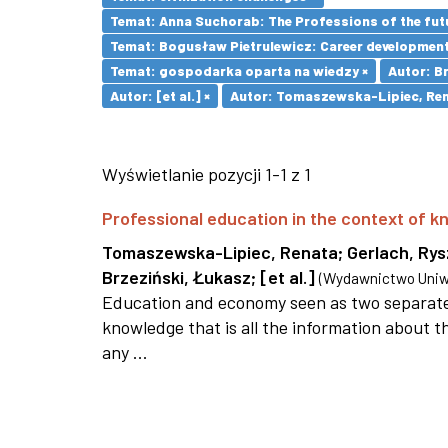
Temat: Anna Suchorab: The Professions of the futu
Temat: Bogusław Pietrulewicz: Career development 
Temat: gospodarka oparta na wiedzy ×
Autor: Br
Autor: [et al.] ×
Autor: Tomaszewska-Lipiec, Ren
Wyświetlanie pozycji 1-1 z 1
Professional education in the context of
Tomaszewska-Lipiec, Renata
;
Gerlach, Ry
Brzeziński, Łukasz
;
[et al.]
(
Wydawnictwo Uniwe
Education and economy seen as two separate 
knowledge that is all the information about th
any ...