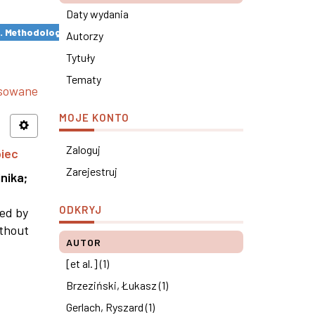
Daty wydania
s. Methodological remarks ×
Autorzy
Tytuły
Tematy
nsowane
MOJE KONTO
Zaloguj
piec
Zarejestruj
nika
;
ODKRYJ
ned by
ithout
AUTOR
[et al.] (1)
Brzeziński, Łukasz (1)
Gerlach, Ryszard (1)