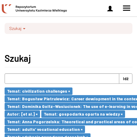
Zaloguj
Men
się
nawi
Szukaj
Szukaj
Idź
Temat: civilization challenges ×
Temat: Bogusław Pietrulewicz: Career development in the contex
Temat: Dominika Goltz-Wasiucionek: The use of e-learning in vo
Autor: [et al.] ×
Temat: gospodarka oparta na wiedzy ×
Temat: Anna Pogorzelska: Theoretical and practical areas of co
Temat: adults’ vocational education ×
Temat: edukacja zawodowa dorosłych ×