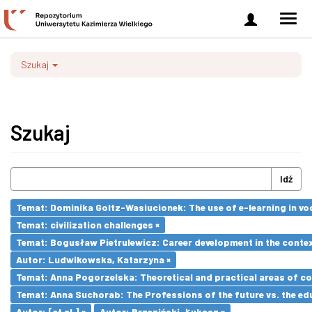
Zaloguj
Men
się
nawi
Szukaj
Szukaj
Idź
Temat: Dominika Goltz-Wasiucionek: The use of e-learning in vo
Temat: civilization challenges ×
Temat: Bogusław Pietrulewicz: Career development in the contex
Autor: Ludwikowska, Katarzyna ×
Temat: Anna Pogorzelska: Theoretical and practical areas of co
Temat: Anna Suchorab: The Professions of the future vs. the ed
Autor: [et al.] ×
Autor: Brzeziński, Łukasz ×