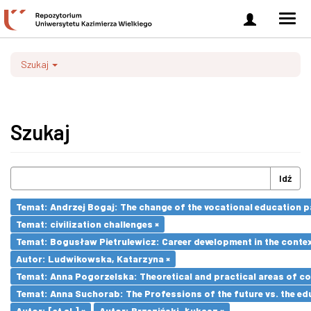
Zaloguj
Men
się
nawi
Szukaj
Szukaj
Idź
Temat: Andrzej Bogaj: The change of the vocational education p
Temat: civilization challenges ×
Temat: Bogusław Pietrulewicz: Career development in the contex
Autor: Ludwikowska, Katarzyna ×
Temat: Anna Pogorzelska: Theoretical and practical areas of co
Temat: Anna Suchorab: The Professions of the future vs. the ed
Autor: [et al.] ×
Autor: Brzeziński, Łukasz ×