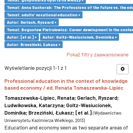
Temat: Anna Suchorab: The Professions of the future vs. the ed
Temat: adults’ vocational education ×
Autor: Gerlach, Ryszard ×
Temat: Bogusław Pietrulewicz: Career development in the contex
Autor: [et al.] ×
Autor: Goltz-Wasiucionek, Dominika ×
Autor: Brzeziński, Łukasz ×
Pokaż filtry zaawansowane
Wyświetlanie pozycji 1-1 z 1
Professional education in the context of knowledge
based economy / ed. Renata Tomaszewska-Lipiec
Tomaszewska-Lipiec, Renata
;
Gerlach, Ryszard
;
Ludwikowska, Katarzyna
;
Goltz-Wasiucionek,
Dominika
;
Brzeziński, Łukasz
;
[et al.]
(
Wydawnictwo
Uniwersytetu Kazimierza Wielkiego
,
2013
)
Education and economy seen as two separate areas of