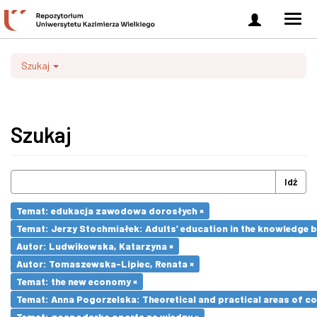
Zaloguj
Men
się
nawi
Szukaj
Szukaj
Idź
Temat: edukacja zawodowa dorosłych ×
Temat: Jerzy Stochmiałek: Adults’ education in the knowledge 
Autor: Ludwikowska, Katarzyna ×
Autor: Tomaszewska-Lipiec, Renata ×
Temat: the new economy ×
Temat: Anna Pogorzelska: Theoretical and practical areas of co
Temat: gospodarka oparta na wiedzy ×