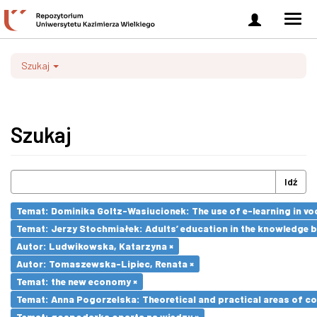
Zaloguj
Men
się
nawi
Szukaj
Szukaj
Idź
Temat: Dominika Goltz-Wasiucionek: The use of e-learning in vo
Temat: Jerzy Stochmiałek: Adults’ education in the knowledge 
Autor: Ludwikowska, Katarzyna ×
Autor: Tomaszewska-Lipiec, Renata ×
Temat: the new economy ×
Temat: Anna Pogorzelska: Theoretical and practical areas of co
Temat: gospodarka oparta na wiedzy ×