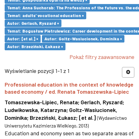
Temat: Anna Suchorab: The Professions of the future vs. the ed
Temat: adults’ vocational education ×
Autor: Gerlach, Ryszard ×
Temat: Bogusław Pietrulewicz: Career development in the contex
Autor: [et al.] ×
Autor: Goltz-Wasiucionek, Dominika ×
Autor: Brzeziński, Łukasz ×
Pokaż filtry zaawansowane
Wyświetlanie pozycji 1-1 z 1
Professional education in the context of knowledge
based economy / ed. Renata Tomaszewska-Lipiec
Tomaszewska-Lipiec, Renata
;
Gerlach, Ryszard
;
Ludwikowska, Katarzyna
;
Goltz-Wasiucionek,
Dominika
;
Brzeziński, Łukasz
;
[et al.]
(
Wydawnictwo
Uniwersytetu Kazimierza Wielkiego
,
2013
)
Education and economy seen as two separate areas of