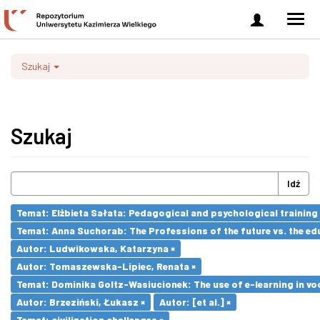
Zaloguj
Men
się
nawi
Szukaj
Szukaj
Idź
Temat: Elżbieta Sałata: Pedagogical and psychological training 
Temat: Anna Suchorab: The Professions of the future vs. the ed
Autor: Ludwikowska, Katarzyna ×
Autor: Tomaszewska-Lipiec, Renata ×
Temat: Dominika Goltz-Wasiucionek: The use of e-learning in vo
Autor: Brzeziński, Łukasz ×
Autor: [et al.] ×
Temat: civilization challenges ×