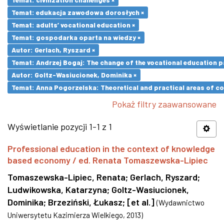
Temat: edukacja zawodowa dorosłych ×
Temat: adults’ vocational education ×
Temat: gospodarka oparta na wiedzy ×
Autor: Gerlach, Ryszard ×
Temat: Andrzej Bogaj: The change of the vocational education p
Autor: Goltz-Wasiucionek, Dominika ×
Temat: Anna Pogorzelska: Theoretical and practical areas of co
Pokaż filtry zaawansowane
Wyświetlanie pozycji 1-1 z 1
Professional education in the context of knowledge
based economy / ed. Renata Tomaszewska-Lipiec
Tomaszewska-Lipiec, Renata
;
Gerlach, Ryszard
;
Ludwikowska, Katarzyna
;
Goltz-Wasiucionek,
Dominika
;
Brzeziński, Łukasz
;
[et al.]
(
Wydawnictwo
Uniwersytetu Kazimierza Wielkiego
,
2013
)