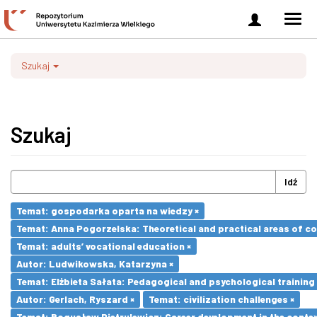
Zaloguj
Men
się
nawi
Szukaj
Szukaj
Idź
Temat: gospodarka oparta na wiedzy ×
Temat: Anna Pogorzelska: Theoretical and practical areas of co
Temat: adults’ vocational education ×
Autor: Ludwikowska, Katarzyna ×
Temat: Elżbieta Sałata: Pedagogical and psychological training 
Autor: Gerlach, Ryszard ×
Temat: civilization challenges ×
Temat: Bogusław Pietrulewicz: Career development in the contex