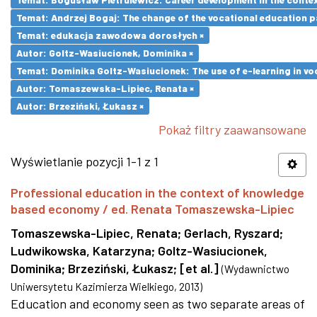
Temat: Andrzej Bogaj: The change of the vocational education p
Temat: edukacja zawodowa dorosłych ×
Autor: Goltz-Wasiucionek, Dominika ×
Temat: Dominika Goltz-Wasiucionek: The use of e-learning in vo
Autor: Tomaszewska-Lipiec, Renata ×
Autor: Brzeziński, Łukasz ×
Pokaż filtry zaawansowane
Wyświetlanie pozycji 1-1 z 1
Professional education in the context of knowledge
based economy / ed. Renata Tomaszewska-Lipiec
Tomaszewska-Lipiec, Renata
;
Gerlach, Ryszard
;
Ludwikowska, Katarzyna
;
Goltz-Wasiucionek,
Dominika
;
Brzeziński, Łukasz
;
[et al.]
(
Wydawnictwo
Uniwersytetu Kazimierza Wielkiego
,
2013
)
Education and economy seen as two separate areas of