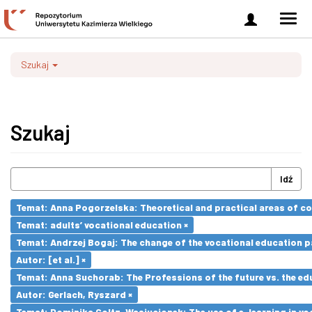
Zaloguj
Men
się
nawi
Szukaj
Szukaj
Idź
Temat: Anna Pogorzelska: Theoretical and practical areas of co
Temat: adults’ vocational education ×
Temat: Andrzej Bogaj: The change of the vocational education p
Autor: [et al.] ×
Temat: Anna Suchorab: The Professions of the future vs. the ed
Autor: Gerlach, Ryszard ×
Temat: Dominika Goltz-Wasiucionek: The use of e-learning in vo