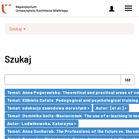
Zaloguj
Men
się
nawi
Szukaj
Szukaj
Idź
Temat: Anna Pogorzelska: Theoretical and practical areas of co
Temat: Elżbieta Sałata: Pedagogical and psychological training 
Temat: edukacja zawodowa dorosłych ×
Autor: [et al.] ×
Temat: Dominika Goltz-Wasiucionek: The use of e-learning in vo
Autor: Ludwikowska, Katarzyna ×
Temat: Anna Suchorab: The Professions of the future vs. the ed
Temat: Bogusław Pietrulewicz: Career development in the contex