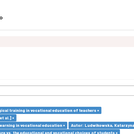
cal training in vocational education of teachers ×
t al.] ×
earning in vocational education ×
Autor: Ludwikowska, Katarzyna
re vs. the educational and vocational choices of students ×