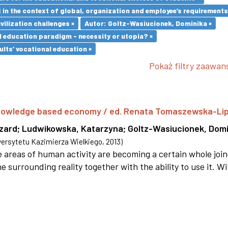
in the context of global, organization and employee’s requirement
vilization challenges ×
Autor: Goltz-Wasiucionek, Dominika ×
l education paradigm - necessity or utopia? ×
lts’ vocational education ×
Pokaż filtry zaawa
 knowledge based economy / ed. Renata Tomaszewska-Li
szard
;
Ludwikowska, Katarzyna
;
Goltz-Wasiucionek, Domi
rsytetu Kazimierza Wielkiego
,
2013
)
areas of human activity are becoming a certain whole joi
e surrounding reality together with the ability to use it. W