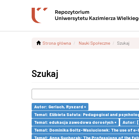
Strona główna
Nauki Społeczne
Szukaj
Szukaj
Autor: Gerlach, Ryszard ×
Temat: Elżbieta Sałata: Pedagogical and psychologi
Temat: edukacja zawodowa dorosłych ×
Autor: [e
Temat: Dominika Goltz-Wasiucionek: The use of e-l
Temat: Anna Suchorab: The Professions of the futu