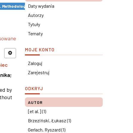
Daty wydania
s. Methodological remarks ×
Autorzy
Tytuły
Tematy
nsowane
MOJE KONTO
Zaloguj
piec
Zarejestruj
nika
;
ODKRYJ
ned by
ithout
AUTOR
[et al.] (1)
Brzeziński, Łukasz (1)
Gerlach, Ryszard (1)