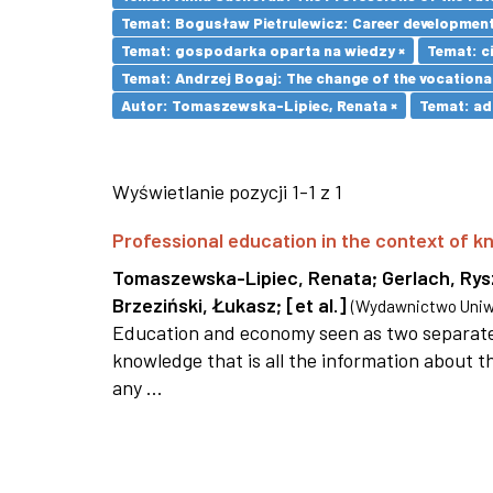
Temat: Bogusław Pietrulewicz: Career development 
Temat: gospodarka oparta na wiedzy ×
Temat: ci
Temat: Andrzej Bogaj: The change of the vocationa
Autor: Tomaszewska-Lipiec, Renata ×
Temat: adu
Wyświetlanie pozycji 1-1 z 1
Professional education in the context of
Tomaszewska-Lipiec, Renata
;
Gerlach, Ry
Brzeziński, Łukasz
;
[et al.]
(
Wydawnictwo Uniwe
Education and economy seen as two separate 
knowledge that is all the information about th
any ...