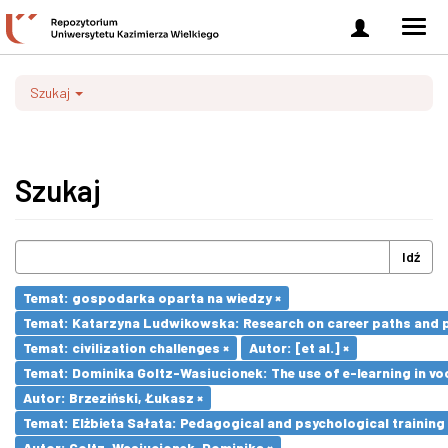
Zaloguj
Men
się
nawi
Szukaj
Szukaj
Idź
Temat: gospodarka oparta na wiedzy ×
Temat: Katarzyna Ludwikowska: Research on career paths and pro
Temat: civilization challenges ×
Autor: [et al.] ×
Temat: Dominika Goltz-Wasiucionek: The use of e-learning in vo
Autor: Brzeziński, Łukasz ×
Temat: Elżbieta Sałata: Pedagogical and psychological training 
Autor: Goltz-Wasiucionek, Dominika ×