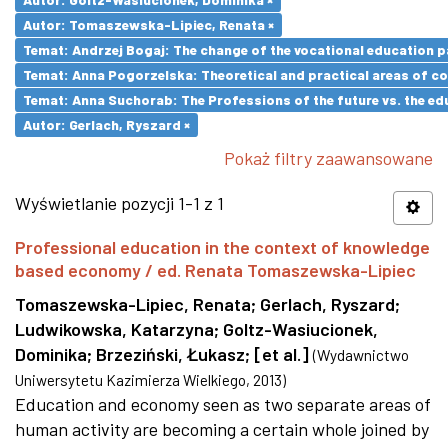
Autor: Tomaszewska-Lipiec, Renata ×
Temat: Andrzej Bogaj: The change of the vocational education p
Temat: Anna Pogorzelska: Theoretical and practical areas of co
Temat: Anna Suchorab: The Professions of the future vs. the ed
Autor: Gerlach, Ryszard ×
Pokaż filtry zaawansowane
Wyświetlanie pozycji 1-1 z 1
Professional education in the context of knowledge
based economy / ed. Renata Tomaszewska-Lipiec
Tomaszewska-Lipiec, Renata
;
Gerlach, Ryszard
;
Ludwikowska, Katarzyna
;
Goltz-Wasiucionek,
Dominika
;
Brzeziński, Łukasz
;
[et al.]
(
Wydawnictwo
Uniwersytetu Kazimierza Wielkiego
,
2013
)
Education and economy seen as two separate areas of
human activity are becoming a certain whole joined by