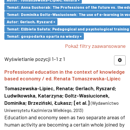
Temat: Anna Suchorab: The Professions of the future vs. the ed
Temat: Dominika Goltz-Wasiucionek: The use of e-learning in vo
Autor: Gerlach, Ryszard ×
Temat: Elżbieta Sałata: Pedagogical and psychological training 
Temat: gospodarka oparta na wiedzy ×
Pokaż filtry zaawansowane
Wyświetlanie pozycji 1-1 z 1
Professional education in the context of knowledge
based economy / ed. Renata Tomaszewska-Lipiec
Tomaszewska-Lipiec, Renata
;
Gerlach, Ryszard
;
Ludwikowska, Katarzyna
;
Goltz-Wasiucionek,
Dominika
;
Brzeziński, Łukasz
;
[et al.]
(
Wydawnictwo
Uniwersytetu Kazimierza Wielkiego
,
2013
)
Education and economy seen as two separate areas of
human activity are becoming a certain whole joined by