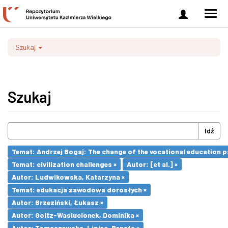
Zaloguj
Men
się
nawi
Szukaj
Szukaj
Idź
Temat: Andrzej Bogaj: The change of the vocational education p
Temat: civilization challenges ×
Autor: [et al.] ×
Autor: Ludwikowska, Katarzyna ×
Temat: edukacja zawodowa dorosłych ×
Autor: Brzeziński, Łukasz ×
Autor: Goltz-Wasiucionek, Dominika ×
Autor: Tomaszewska-Lipiec, Renata ×