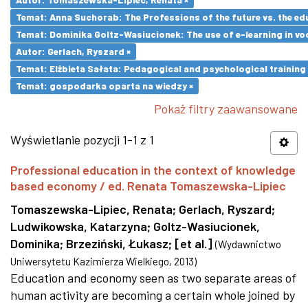
Temat: Anna Suchorab: The Professions of the future vs. the ed
Temat: Dominika Goltz-Wasiucionek: The use of e-learning in vo
Autor: Gerlach, Ryszard ×
Temat: Elżbieta Sałata: Pedagogical and psychological training 
Temat: gospodarka oparta na wiedzy ×
Pokaż filtry zaawansowane
Wyświetlanie pozycji 1-1 z 1
Professional education in the context of knowledge
based economy / ed. Renata Tomaszewska-Lipiec
Tomaszewska-Lipiec, Renata
;
Gerlach, Ryszard
;
Ludwikowska, Katarzyna
;
Goltz-Wasiucionek,
Dominika
;
Brzeziński, Łukasz
;
[et al.]
(
Wydawnictwo
Uniwersytetu Kazimierza Wielkiego
,
2013
)
Education and economy seen as two separate areas of
human activity are becoming a certain whole joined by