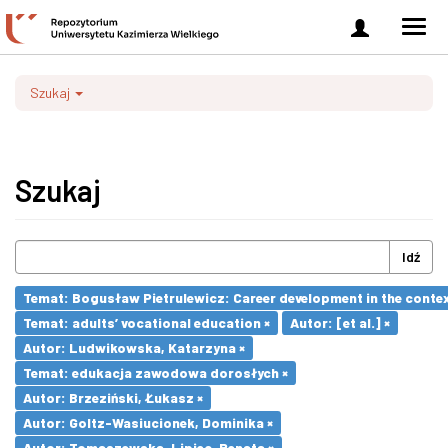
Zaloguj
Men
się
nawi
Szukaj
Szukaj
Idź
Temat: Bogusław Pietrulewicz: Career development in the contex
Temat: adults’ vocational education ×
Autor: [et al.] ×
Autor: Ludwikowska, Katarzyna ×
Temat: edukacja zawodowa dorosłych ×
Autor: Brzeziński, Łukasz ×
Autor: Goltz-Wasiucionek, Dominika ×
Autor: Tomaszewska-Lipiec, Renata ×