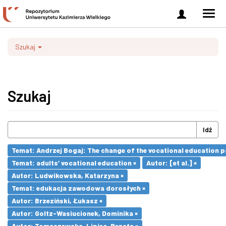
Zaloguj
Men
się
nawi
Szukaj
Szukaj
Idź
Temat: Andrzej Bogaj: The change of the vocational education p
Temat: adults’ vocational education ×
Autor: [et al.] ×
Autor: Ludwikowska, Katarzyna ×
Temat: edukacja zawodowa dorosłych ×
Autor: Brzeziński, Łukasz ×
Autor: Goltz-Wasiucionek, Dominika ×
Autor: Tomaszewska-Lipiec, Renata ×