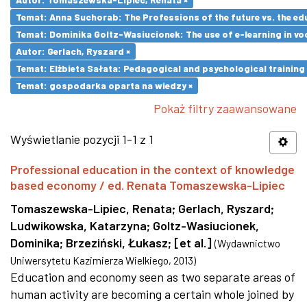
Temat: Anna Suchorab: The Professions of the future vs. the ed
Temat: Dominika Goltz-Wasiucionek: The use of e-learning in vo
Autor: Gerlach, Ryszard ×
Temat: Elżbieta Sałata: Pedagogical and psychological training 
Temat: gospodarka oparta na wiedzy ×
Pokaż filtry zaawansowane
Wyświetlanie pozycji 1-1 z 1
Professional education in the context of knowledge
based economy / ed. Renata Tomaszewska-Lipiec
Tomaszewska-Lipiec, Renata
;
Gerlach, Ryszard
;
Ludwikowska, Katarzyna
;
Goltz-Wasiucionek,
Dominika
;
Brzeziński, Łukasz
;
[et al.]
(
Wydawnictwo
Uniwersytetu Kazimierza Wielkiego
,
2013
)
Education and economy seen as two separate areas of
human activity are becoming a certain whole joined by