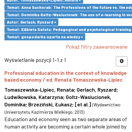
Temat: Anna Suchorab: The Professions of the future vs. the ed
Temat: Dominika Goltz-Wasiucionek: The use of e-learning in vo
Autor: Gerlach, Ryszard ×
Temat: Elżbieta Sałata: Pedagogical and psychological training 
Temat: gospodarka oparta na wiedzy ×
Pokaż filtry zaawansowane
Wyświetlanie pozycji 1-1 z 1
Professional education in the context of knowledge
based economy / ed. Renata Tomaszewska-Lipiec
Tomaszewska-Lipiec, Renata
;
Gerlach, Ryszard
;
Ludwikowska, Katarzyna
;
Goltz-Wasiucionek,
Dominika
;
Brzeziński, Łukasz
;
[et al.]
(
Wydawnictwo
Uniwersytetu Kazimierza Wielkiego
,
2013
)
Education and economy seen as two separate areas of
human activity are becoming a certain whole joined by