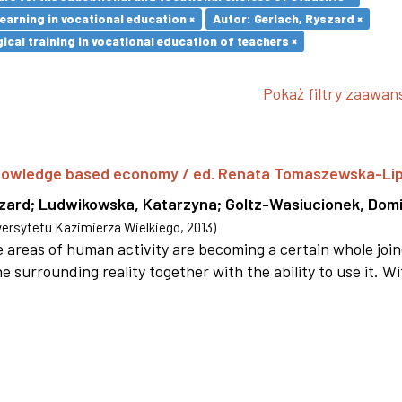
earning in vocational education ×
Autor: Gerlach, Ryszard ×
cal training in vocational education of teachers ×
Pokaż filtry zaawa
 knowledge based economy / ed. Renata Tomaszewska-Li
szard
;
Ludwikowska, Katarzyna
;
Goltz-Wasiucionek, Domi
rsytetu Kazimierza Wielkiego
,
2013
)
areas of human activity are becoming a certain whole joi
e surrounding reality together with the ability to use it. W