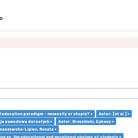
l education paradigm - necessity or utopia? ×
Autor: [et al.] ×
ja zawodowa dorosłych ×
Autor: Brzeziński, Łukasz ×
maszewska-Lipiec, Renata ×
re vs. the educational and vocational choices of students ×