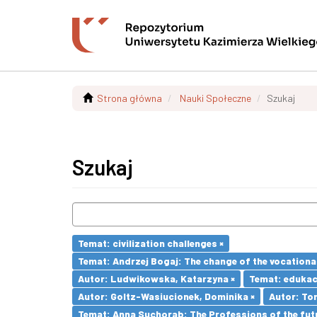
Strona główna
Nauki Społeczne
Szukaj
Szukaj
Temat: civilization challenges ×
Temat: Andrzej Bogaj: The change of the vocationa
Autor: Ludwikowska, Katarzyna ×
Temat: edukac
Autor: Goltz-Wasiucionek, Dominika ×
Autor: To
Temat: Anna Suchorab: The Professions of the futu