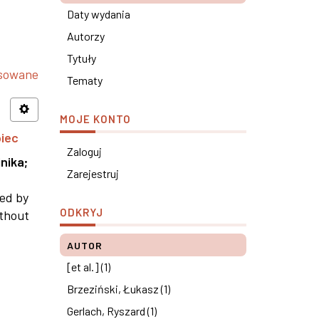
Daty wydania
Autorzy
Tytuły
nsowane
Tematy
MOJE KONTO
piec
Zaloguj
nika
;
Zarejestruj
ned by
ODKRYJ
ithout
AUTOR
[et al.] (1)
Brzeziński, Łukasz (1)
Gerlach, Ryszard (1)