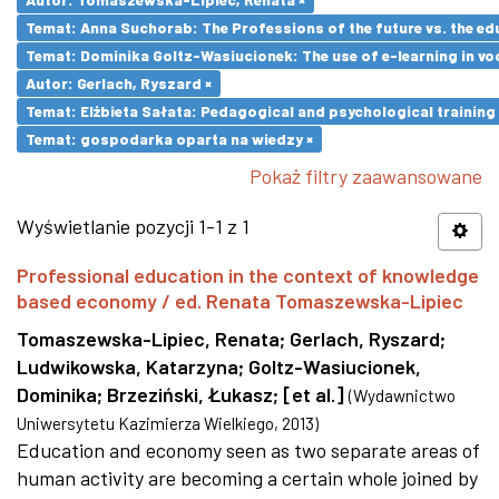
Temat: Anna Suchorab: The Professions of the future vs. the ed
Temat: Dominika Goltz-Wasiucionek: The use of e-learning in vo
Autor: Gerlach, Ryszard ×
Temat: Elżbieta Sałata: Pedagogical and psychological training 
Temat: gospodarka oparta na wiedzy ×
Pokaż filtry zaawansowane
Wyświetlanie pozycji 1-1 z 1
Professional education in the context of knowledge
based economy / ed. Renata Tomaszewska-Lipiec
Tomaszewska-Lipiec, Renata
;
Gerlach, Ryszard
;
Ludwikowska, Katarzyna
;
Goltz-Wasiucionek,
Dominika
;
Brzeziński, Łukasz
;
[et al.]
(
Wydawnictwo
Uniwersytetu Kazimierza Wielkiego
,
2013
)
Education and economy seen as two separate areas of
human activity are becoming a certain whole joined by